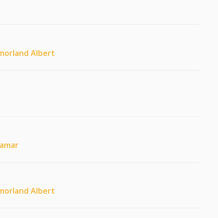
tmorland Albert
ramar
tmorland Albert