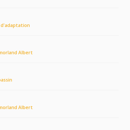
d'adaptation
tmorland Albert
bassin
tmorland Albert