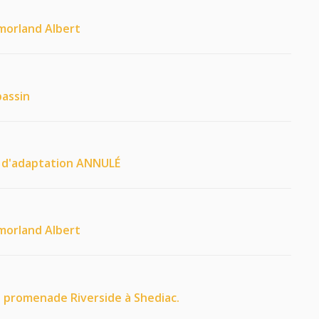
tmorland Albert
bassin
 d'adaptation ANNULÉ
tmorland Albert
a promenade Riverside à Shediac.