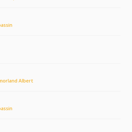
bassin
tmorland Albert
bassin