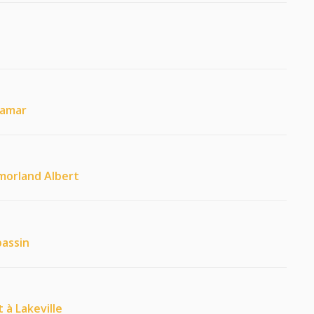
ramar
tmorland Albert
bassin
 à Lakeville